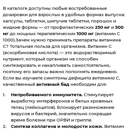
В каталоге доступны любые востребованные
дозировки для взрослых в удобных формах выпуска:
капсулы, таблетки, шипучие таблетки, порошок и
жидкие формы — от профилактических
250 мг
и
500
мг
до мощных терапевтических
1000 мг
(витамин С
1000).Зачем нужно принимать препараты витамина
С? Тотальная польза для организма. Витамин С
(аскорбиновая кислота) — это водорастворимый
нутриент, который организм не способен
синтезировать и накапливать самостоятельно,
поэтому его запасы важно пополнять ежедневно.
Если вы изучаете
симптомы дефицита витамина С
,
качественный
активный бад
необходим для:
Непробиваемого иммунитета.
Стимулирует
выработку интерферонов и белых кровяных
телец (лейкоцитов). Блокирует размножение
вирусов и бактерий, значительно сокращая
время болезни при ОРВИ и гриппе.
Синтеза коллагена и молодости кожи.
Витамин