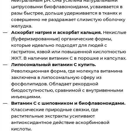
нейтральным pH. Она усилена натуральными
цитрусовыми биофлавоноидами, усваивается в
разы быстрее, дольше удерживается в тканях и
совершенно не раздражает слизистую оболочку
желудка.
Аскорбат натрия и аскорбат кальция.
Некислые
(буферизированные) органические формы,
которые идеально подходят для людей с
гастритом, язвой или повышенной кислотностью
ЖКТ. В наличии витамин С в порошке и капсулах.
Липосомальный витамин С купить.
Революционная форма, где молекула витамина
заключена в липосомальную сферу из
фосфолипидов. Обладает рекордной
биодоступностью, сравнимой с внутривенными
инъекциями.
Витамин С с шиповником и биофлавоноидами.
Классические природные связки, где
растительные экстракты усиливают
антиоксидантное действие аскорбиновой
кислоты.