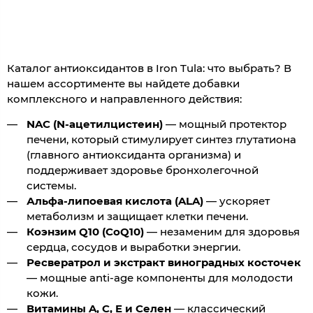
Каталог антиоксидантов в Iron Tula: что выбрать? В
нашем ассортименте вы найдете добавки
комплексного и направленного действия:
NAC (N-ацетилцистеин)
— мощный протектор
печени, который стимулирует синтез глутатиона
(главного антиоксиданта организма) и
поддерживает здоровье бронхолегочной
системы.
Альфа-липоевая кислота (ALA)
— ускоряет
метаболизм и защищает клетки печени.
Коэнзим Q10 (CoQ10)
— незаменим для здоровья
сердца, сосудов и выработки энергии.
Ресвератрол и экстракт виноградных косточек
— мощные anti-age компоненты для молодости
кожи.
Витамины A, C, E и Селен
— классический