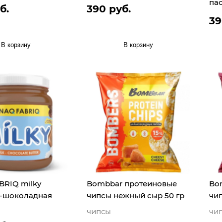
па
б.
390 руб.
39
В корзину
В корзину
BRIQ milky
Bombbar протеиновые
Bo
-шоколадная
чипсы нежный сыр 50 гр
чип
чипсы
чи