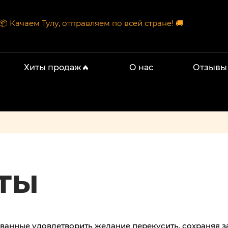
📦 Качаем Тулу, отправляем по всей стране! 🚚
Хиты продаж🔥
О нас
Отзывы
ты
анные удовлетворить желание перекусить, сохраняя за