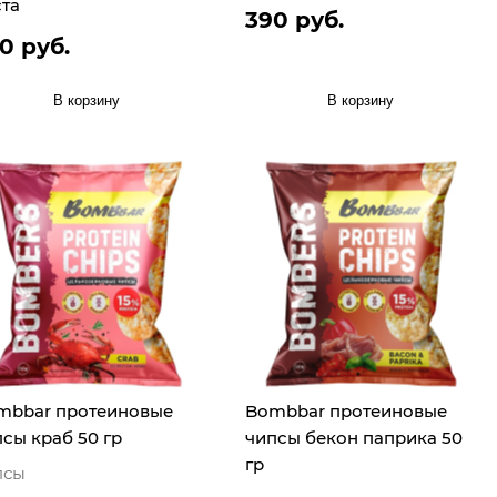
ста
390 руб.
0 руб.
В корзину
В корзину
mbbar протеиновые
Bombbar протеиновые
сы краб 50 гр
чипсы бекон паприка 50
гр
псы