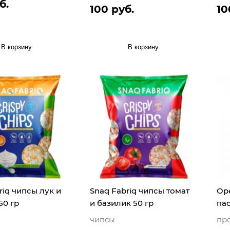
б.
100 руб.
10
В корзину
В корзину
riq чипсы лук и
Snaq Fabriq чипсы томат
Oр
50 гр
и базилик 50 гр
пас
чипсы
пр