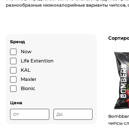
разнообразные низкокалорийные варианты чипсов, сн
Сортир
Бренд
Now
Life Extention
KAL
Maxler
Bionic
Цена
Bombbar
чипсы сл