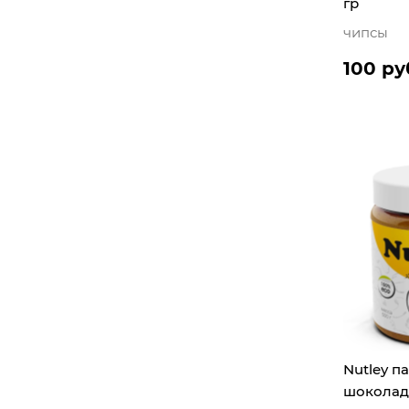
гр
чипсы
100 ру
Nutley па
шоколад