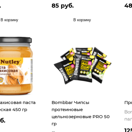
.
85 руб.
48
В корзину
В корзину
рахисовая паста
Bombbar Чипсы
Пр
ская 450 гр
протеиновые
Bo
цельнозерновые PRO 50
па
б.
гр
12