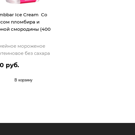
mbbar Ice Cream Со
усом пломбира и
рной смородины (400
мейное мороженое
отеиновое без сахара
0 руб.
В корзину