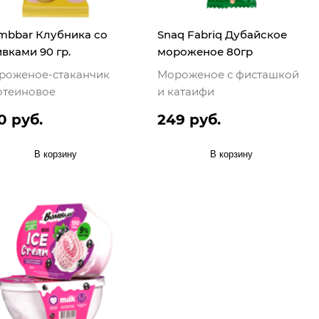
mbbar Клубника со
Snaq Fabriq Дубайское
вками 90 гр.
мороженое 80гр
роженое-стаканчик
Мороженое с фисташкой
отеиновое
и катаифи
0 руб.
249 руб.
В корзину
В корзину