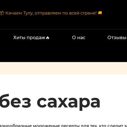
📦 Качаем Тулу, отправляем по всей стране! 🚚
Хиты продаж🔥
О нас
Отзывы
без сахара
знообразные мороженые десерты для тех, кто следит з