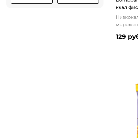
ккал фис
Низкока
морожен
129 ру