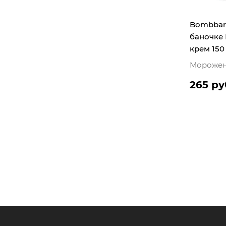
Bombbar
баночке
крем 150
Морожен
265 ру