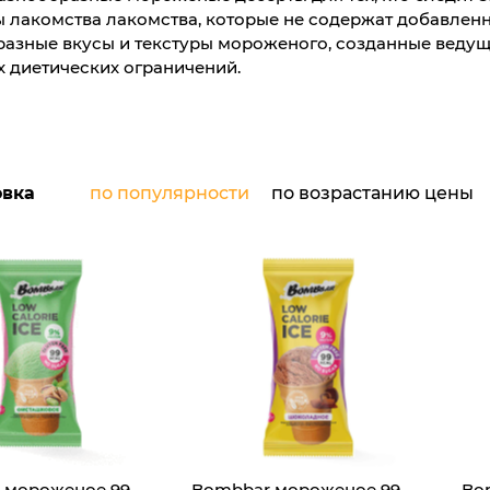
лакомства лакомства, которые не содержат добавленно
разные вкусы и текстуры мороженого, созданные веду
х диетических ограничений.
овка
по популярности
по возрастанию цены
 мороженое 99
Bombbar мороженое 99
Bo