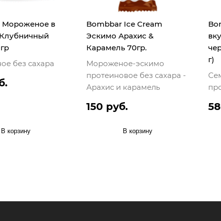
 Мороженое в
Bombbar Ice Cream
Bo
 Клубничный
Эскимо Арахис &
вк
 гр
Карамель 70гр.
че
г)
ое без сахара
Мороженое-эскимо
протеиновое без сахара -
Се
б.
Арахис и карамель
пр
150 руб.
58
В корзину
В корзину