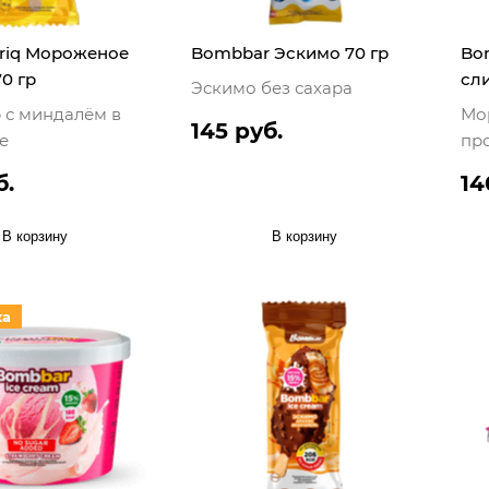
briq Мороженое
Bombbar Эскимо 70 гр
Bo
0 гр
сли
Эскимо без сахара
 с миндалём в
Мо
145 руб.
е
пр
б.
14
В корзину
В корзину
ка