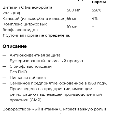
нормы
Витамин С (из аскорбата
500 мг
556%
кальция)
Кальций (из аскорбата кальция)
55 мг
4%
Комплекс цитрусовых
10 мг
†
биофлавоноидов
† Суточная норма не определена.
Описание
Антиоксидантная защита
Буферизованный, некислый продукт
С биофлавоноидами
Без ГМО
Пищевая добавка
Семейное предприятие, основанное в 1968 году.
Произведено на предприятии, имеющем
регистрацию надлежащей производственной
практики (GMP)
Водорастворимый витамин C играет важную роль в