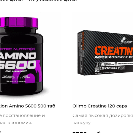
ition Amino 5600 500 таб
Olimp Creatine 120 caps
 восстановление и
Самая высокая дозировк
ая экономия.
капсулу