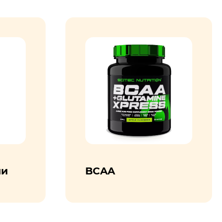
ли
BCAA