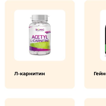
Л-карнитин
Гейн