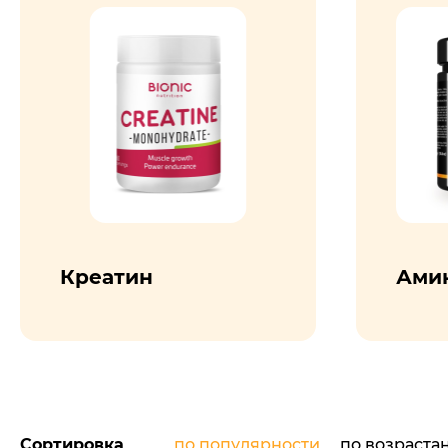
Креатин
Ами
Сортировка
по популярности
по возраста