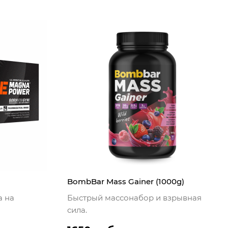
BombBar Mass Gainer (1000g)
а на
Быстрый массонабор и взрывная
сила.