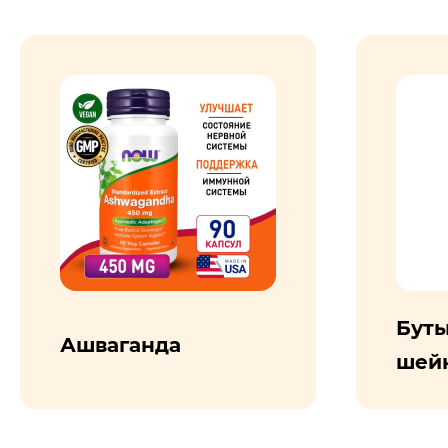
Буты
Ашваганда
шей