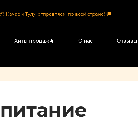
📦 Качаем Тулу, отправляем по всей стране! 🚚
Хиты продаж🔥
О нас
Отзывы
 питание