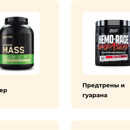
Предтрены и
ер
гуарана