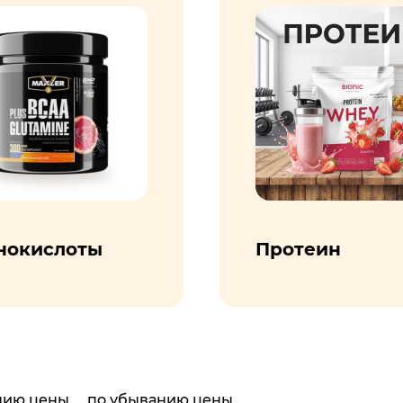
нокислоты
Протеин
нию цены
по убыванию цены