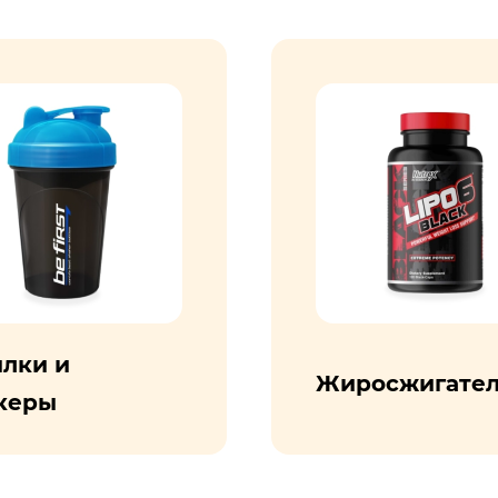
лки и
Жиросжигате
керы