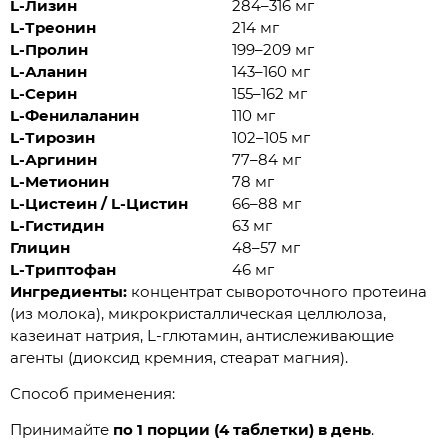
L-Лизин
284–316 мг
L-Треонин
214 мг
L-Пролин
199–209 мг
L-Аланин
143–160 мг
L-Серин
155–162 мг
L-Фенилаланин
110 мг
L-Тирозин
102–105 мг
L-Аргинин
77–84 мг
L-Метионин
78 мг
L-Цистеин / L-Цистин
66–88 мг
L-Гистидин
63 мг
Глицин
48–57 мг
L-Триптофан
46 мг
Ингредиенты:
концентрат сывороточного протеина
(из молока), микрокристаллическая целлюлоза,
казеинат натрия, L-глютамин, антислеживающие
агенты (диоксид кремния, стеарат магния).
Способ применения:
Принимайте
по 1 порции (4 таблетки) в день
.