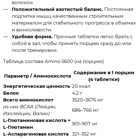
волокон.
Положительный азотистый баланс.
Постоянная
подпитка мышц качественным строительным
материалом для стабильного прогресса в объемах
и выносливости.
Удобная форма.
Прочные таблетки легко брать с
собой в зал, чтобы принять порцию сразу до или
после тренировки.
Таблица состава Amino 5600 (на порцию)
Содержание в 1 порции
Параметр / Аминокислота
(4 таблетки)
Энергетическая ценность
20 ккал
Белок
4,2 г
Всего аминокислот
3520–3676 мг
из них BCAA (Лейцин,
686–766 мг
Изолейцин, Валин)
L-Глютаминовая кислота +
901–907 мг
L-Глютамин
L-Аспарагиновая кислота
321–352 мг