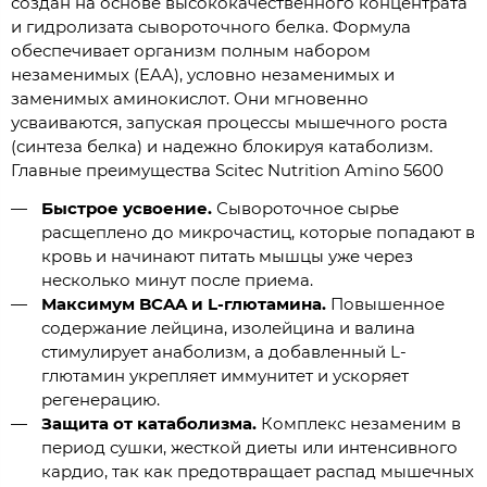
создан на основе высококачественного концентрата
и гидролизата сывороточного белка. Формула
обеспечивает организм полным набором
незаменимых (EAA), условно незаменимых и
заменимых аминокислот. Они мгновенно
усваиваются, запуская процессы мышечного роста
(синтеза белка) и надежно блокируя катаболизм.
Главные преимущества Scitec Nutrition Amino 5600
Быстрое усвоение.
Сывороточное сырье
расщеплено до микрочастиц, которые попадают в
кровь и начинают питать мышцы уже через
несколько минут после приема.
Максимум BCAA и L-глютамина.
Повышенное
содержание лейцина, изолейцина и валина
стимулирует анаболизм, а добавленный L-
глютамин укрепляет иммунитет и ускоряет
регенерацию.
Защита от катаболизма.
Комплекс незаменим в
период сушки, жесткой диеты или интенсивного
кардио, так как предотвращает распад мышечных