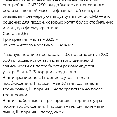
Употребляя CM3 1250, вы добьетесь интенсивного
роста мышечной массы и физической силы, не
оказывая чрезмерную нагрузку на почки. CM3 — это
решение для людей, которые хотят более стабильную
и мощную форму креатина.
Состав в 3,5 г
Три-креатин малат – 3325 мг
из кот. чистого креатина – 2494 мг
Разовую порцию препарата – 3,5 г растворить в 250—
300 мл воды, используя для этого шейкер. В
зависимости от потребности рекомендуется
употреблять 2–3 порции ежедневно.
В дни тренировок: I порция с утра – после
пробуждения, II порция – за 30 мин. до начала
тренировки, III порция – непосредственно после
тренировки.
В дни свободные от тренировок: I порция с утра –
после пробуждения, II порция – между приемами
пищи, III порция – перед сном.