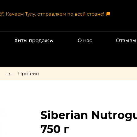
📦 Качаем Тулу, отправляем по всей стране! 🚚
Хиты продаж🔥
О нас
Отзывы
Протеин
Siberian Nutrog
750 г