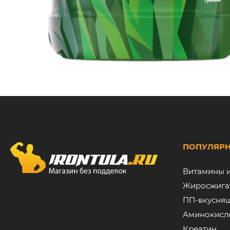
ПОПУЛЯРН
Витамины 
Жиросжига
ПП-вкусня
Аминокисл
Креатин