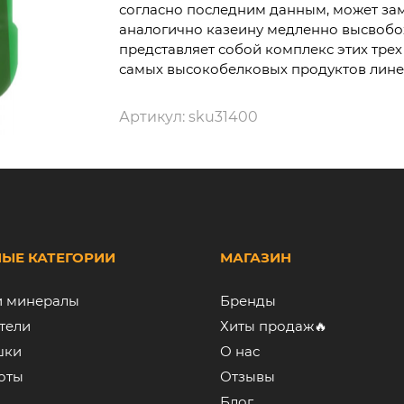
согласно последним данным, может зам
аналогично казеину медленно высвобож
представляет собой комплекс этих тре
самых высокобелковых продуктов линейки
Артикул:
sku31400
ЫЕ КАТЕГОРИИ
МАГАЗИН
и минералы
Бренды
тели
Хиты продаж🔥
шки
О нас
оты
Отзывы
Блог