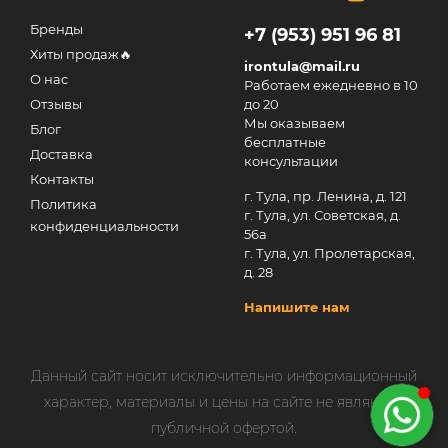
Бренды
+7 (953) 951 96 81
Хиты продаж🔥
irontula@mail.ru
О нас
Работаем ежедневно в 10
Отзывы
до 20
Мы оказываем
Блог
бесплатные
Доставка
консультации
Контакты
г. Тула, пр. Ленина, д. 121
Политика
г. Тула, ул. Советская, д.
конфиденциальности
56а
г. Тула, ул. Пролетарская,
д. 28
Напишите нам
Данный сайт носит исключительно информационный
характер, материалы и цены на сайте не являются
публичной офертой.