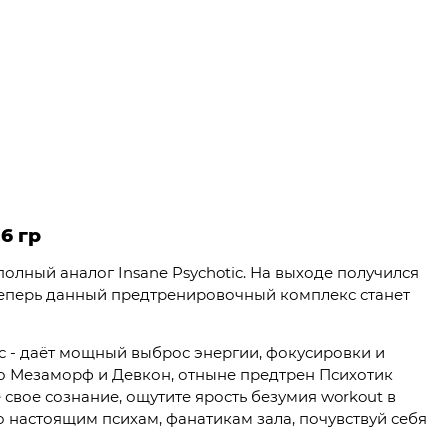
6 гр
полный аналог Insane Psychotic. На выходе получился
о, теперь данный предтренировочный комплекс станет
 - даёт мощный выброс энергии, фокусировки и
про Мезаморф и Девкон, отныне предтрен Психотик
свое сознание, ощутите ярость безумия workout в
ко настоящим психам, фанатикам зала, почувствуй себя