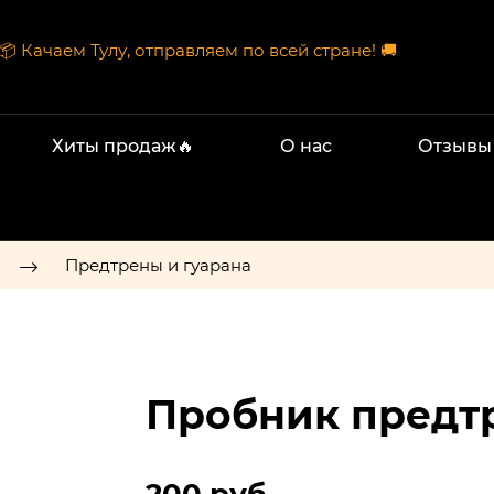
📦 Качаем Тулу, отправляем по всей стране! 🚚
Хиты продаж🔥
О нас
Отзывы
Предтрены и гуарана
Пробник предтр