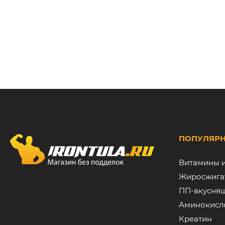
ПОПУЛЯРН
Витамины 
Жиросжига
ПП-вкусня
Аминокисл
Креатин