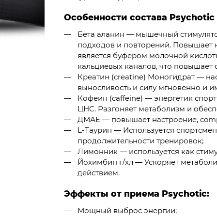
Особенности состава Psychotic о
Бета аланин — мышечный стимулятор
подходов и повторений. Повышает 
является буфером молочной кислоты
кальциевых каналов, что повышает
Креатин (creatine) Моногидрат — н
выносливость и силу мгновенно и и
Кофеин (caffeine) — энергетик спо
ЦНС. Разгоняет метаболизм и обесп
ДМАЕ — повышает настроение, comp
L-Таурин — Используется спортсме
продолжительности тренировок;
Лимонник — используется как стиму
Йохимбин г/хл — Ускоряет метабо
действием.
Эффекты от приема Psychotic:
Мощный выброс энергии;