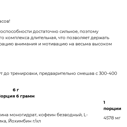
асов!
тоспособности достаточно сильное, поэтому
о комплекса длительная, что позволяет держать
трацию внимания и мотивацию на весьма высоком
ут до тренировки, предварительно смешав с 300-400
6 г
орция 6 грамм
1
порции
тина моногидрат, кофеин безводный, L-
4578 мг
ка, Йохимбин г/хл