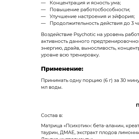
Концентрация и ясность ума;
Повышение работосбособности;
Улучшение настроения и эйфория;
Продолжительность действия до 3 ч
Воздействие Psychotic на уровень рабо
активность данного предтренировочног
энергию, драйв, выносливость, концен
уровне всю тренировку.
Применение:
Принимать одну порцию (6 г) за 30 мин
мл воды.
П
Состав в:
Матрица «Психотик»: бета-аланин, креа
таурин, ДМАЕ, экстракт плодов лимонни