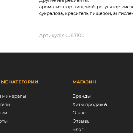
Другие ингредиенты:
ароматизатор пищевой, регулятор кисло
сукралоза, краситель пищевой, антисл
Артикул:
sku83100
ЫЕ КАТЕГОРИИ
МАГАЗИН
и минералы
Бренды
тели
Хиты продаж🔥
шки
О нас
оты
Отзывы
Блог