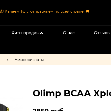
📦 Качаем Тулу, отправляем по всей стране! 🚚
Хиты продаж🔥
О нас
Отзывы
Аминокислоты
Olimp BCAA Xpl