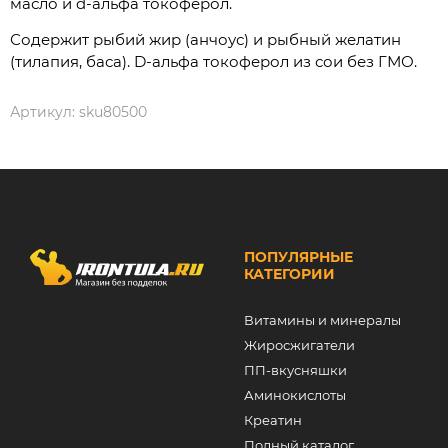
масло и d-альфа токоферол.
Содержит рыбий жир (анчоус) и рыбный желатин
(тилапия, баса). D-альфа токоферол из сои без ГМО.
Артикул:
sku80500
ПОПУЛЯРНЫЕ
КАТЕГОРИИ
Витамины и минералы
Жиросжигатели
ПП-вкусняшки
Аминокислоты
Креатин
Полный каталог