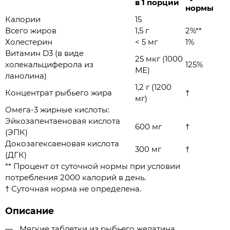
в 1 порции
нормы
Калории
15
Всего жиров
1,5 г
2%**
Холестерин
< 5 мг
1%
Витамин D3 (в виде
25 мкг (1000
холекальциферола из
125%
МЕ)
ланолина)
1,2 г (1200
Концентрат рыбьего жира
†
мг)
Омега-3 жирные кислоты:
Эйкозапентаеновая кислота
600 мг
†
(ЭПК)
Докозагексаеновая кислота
300 мг
†
(ДГК)
** Процент от суточной нормы при условии
потребления 2000 калорий в день.
† Суточная норма не определена.
Описание
Мягкие таблетки из рыбьего желатина