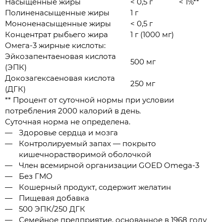
Насыщенные жиры
< 0,5 г
< 1%**
Полиненасыщенные жиры
1 г
Мононенасыщенные жиры
< 0,5 г
Концентрат рыбьего жира
1 г (1000 мг)
Омега-3 жирные кислоты:
Эйкозапентаеновая кислота
500 мг
(ЭПК)
Докозагексаеновая кислота
250 мг
(ДГК)
** Процент от суточной нормы при условии
потребления 2000 калорий в день.
Суточная норма не определена.
Здоровье сердца и мозга
Контролируемый запах — покрыто
кишечнорастворимой оболочкой
Член всемирной организации GOED Omega-3
Без ГМО
Кошерный продукт, содержит желатин
Пищевая добавка
500 ЭПК/250 ДГК
Семейное предприятие, основанное в 1968 году