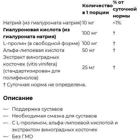
% от
Количество
суточной
в 1 порции
нормы
Натрий (из гиалуроната натрия)
10 мг
<1%
Гиалуроновая кислота (из
100 мг
†
гиалуроната натрия)
L-пролин (в свободной форме)
100 мг
†
Альфа-липоевая кислота
50 мг
†
Экстракт виноградных
косточек (vitis vinifera)
25 мг
†
(стандартизирован для
полифенолов)
† Суточная норма не определена.
Описание
Поддержка суставов
Необходимая смазка для суставов
С L-пролином, альфа-липоевой кислотой и
экстрактом виноградных косточек
Без ГМО