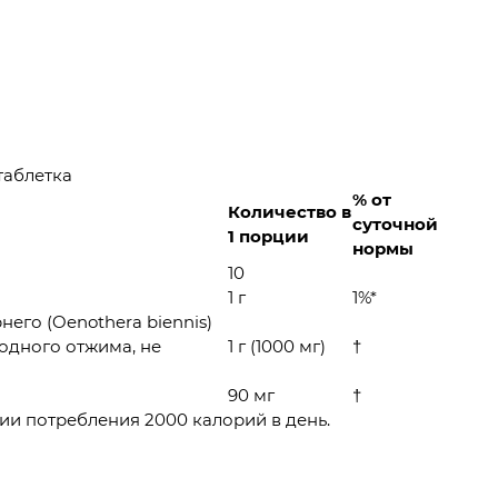
таблетка
% от
Количество в
суточной
1 порции
нормы
10
1 г
1%*
его (Oenothera biennis)
одного отжима, не
1 г (1000 мг)
†
90 мг
†
ии потребления 2000 калорий в день.