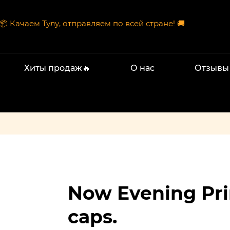
📦 Качаем Тулу, отправляем по всей стране! 🚚
Хиты продаж🔥
О нас
Отзывы
Now Evening Pri
caps.