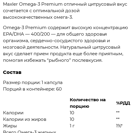
Maxler Omega-3 Premium отличный цитрусовый вкус
сочетается с оптимальной дозой
высококачественных омега-3.
Omega-3 Premium содержит высокую концентрацию
EPA/DHA — 400/200 — для общего здоровья
организма, сердечно-сосудистого здоровья и
мозговой деятельности. Натуральный цитрусовый
вкус сделает прием продукта еще более приятным,
помогая избежать “рыбного” послевкусия.
Состав
Размер порции: 1 капсула
Порций в контейнере: 60
Количество на
%РДД
порцию
Калории
10
**
Калории из жиров
10
**
Жиры
1 г
1%*
Всего Омега-3 жирных