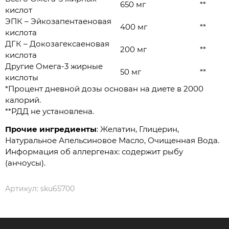
650 мг
**
кислот
ЭПК – Эйкозапентаеновая
400 мг
**
кислота
ДГК – Докозагексаеновая
200 мг
**
кислота
Другие Омега-3 жирные
50 мг
**
кислоты
*Процент дневной дозы основан на диете в 2000
калорий.
**РДД не установлена.
Прочие ингредиенты
: Желатин, Глицерин,
Натуральное Апельсиновое Масло, Очищенная Вода.
Информация об аллергенах: содержит рыбу
(анчоусы).
Артикул:
sku65700