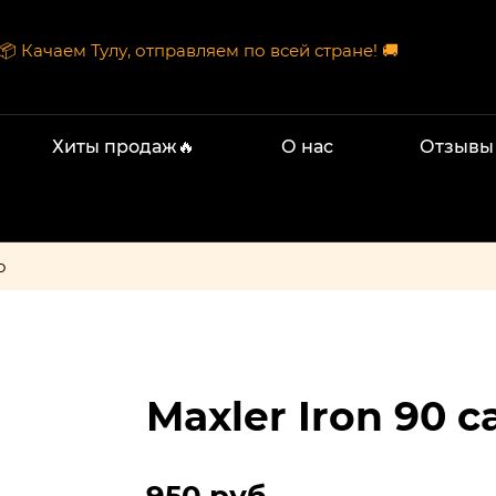
📦 Качаем Тулу, отправляем по всей стране! 🚚
Хиты продаж🔥
О нас
Отзывы
о
Maxler Iron 90 c