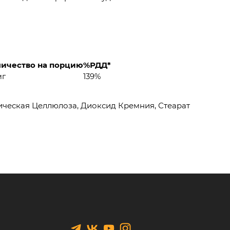
ичество на порцию
%РДД*
мг
139%
ческая Целлюлоза, Диоксид Кремния, Стеарат