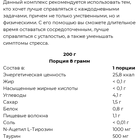
Данный комплекс рекомендуется использовать тем,
кто хочет лучше справляться с каждодневными
задачами, причем не только умственными, но и
физическими. С его помощью вы сможете длительное
время оставаться сосредоточенным, лучше
справляться с усталостью, а также уменьшать
симптомы стресса.
200 г
Порция 8 грамм
Состав в:
1 порции
Энергетическая ценность
25,8 ккал
Жир
< 0,1 г
Насыщенные жирные кислоты
< 0,1 г
Углеводы
4,1 г
Сахар
1,5 г
Белок
0,8 г
Пищевые волокна
1,1 г
Соль
< 0,01 г
N-Ацетил L-Тирозин
1000 мг
Таурин
500 мг