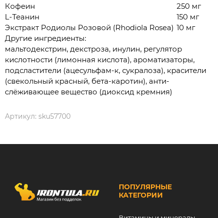
Кофеин
250 мг
L-Теанин
150 мг
Экстракт Родиолы Розовой (Rhodiola Rosea)
10 мг
Другие ингредиенты:
мальтодекстрин, декстроза, инулин, регулятор
кислотности (лимонная кислота), ароматизаторы,
подсластители (ацесульфам-к, сукралоза), красители
(свекольный красный, бета-каротин), анти-
слёживающее вещество (диоксид кремния)
Артикул:
sku57700
ПОПУЛЯРНЫЕ
КАТЕГОРИИ
Витамины и минералы