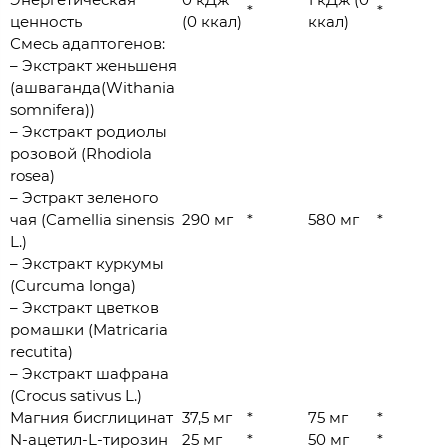
*
*
ценность
(0 ккал)
ккал)
Смесь адаптогенов:
– Экстракт женьшеня
(ашваганда(Withania
somnifera))
– Экстракт родиолы
розовой (Rhodiola
rosea)
– Эстракт зеленого
чая (Camellia sinensis
290 мг
*
580 мг
*
L.)
– Экстракт куркумы
(Curcuma longa)
– Экстракт цветков
ромашки (Matricaria
recutita)
– Экстракт шафрана
(Crocus sativus L.)
Магния бисглицинат
37,5 мг
*
75 мг
*
N-ацетил-L-тирозин
25 мг
*
50 мг
*