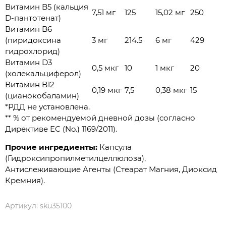
Витамин B5 (кальция
7,51 мг
125
15,02 мг
250
D-пантотенат)
Витамин B6
(пиридоксина
3 мг
214.5
6 мг
429
гидрохлорид)
Витамин D3
0,5 мкг
10
1 мкг
20
(холекальциферол)
Витамин B12
0,19 мкг
7,5
0,38 мкг
15
(цианокобаламин)
*РДД не установлена.
** % от рекомендуемой дневной дозы (согласно
Директиве ЕС (No.) 1169/2011).
Прочие ингредиенты:
Капсула
(Гидроксипропилметилцеллюлоза),
Антислеживающие Агенты (Стеарат Магния, Диоксид
Кремния).
Артикул:
sku35100